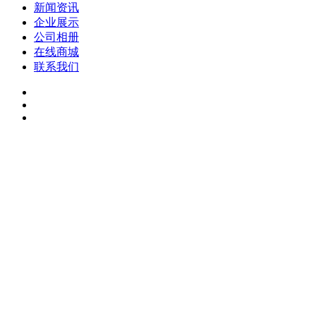
新闻资讯
企业展示
公司相册
在线商城
联系我们