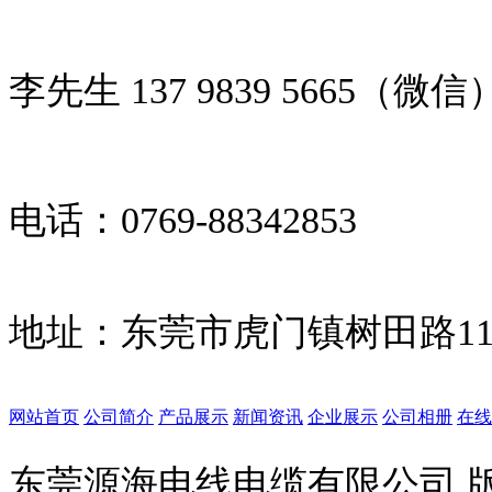
李先生 137 9839 5665（微信
电话：0769-88342853
地址：
东莞市虎门镇树田路11
网站首页
公司简介
产品展示
新闻资讯
企业展示
公司相册
在线
东莞源海电线电缆有限公司 版权所有