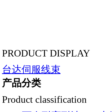
PRODUCT DISPLAY
台达伺服线束
产品分类
Product classification