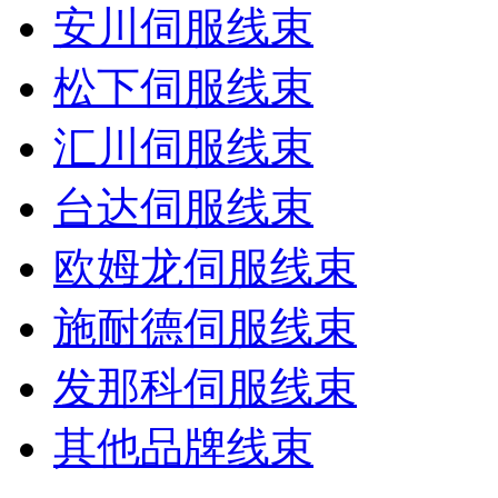
安川伺服线束
松下伺服线束
汇川伺服线束
台达伺服线束
欧姆龙伺服线束
施耐德伺服线束
发那科伺服线束
其他品牌线束