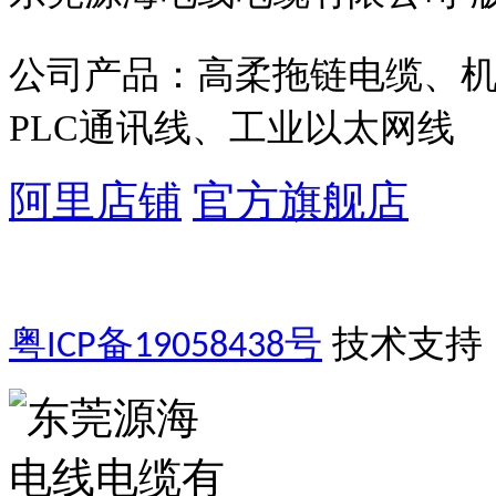
公司产品：高柔拖链电缆、
PLC通讯线、工业以太网线
阿里店铺
官方旗舰店
粤
备
号
技术支持
ICP
19058438