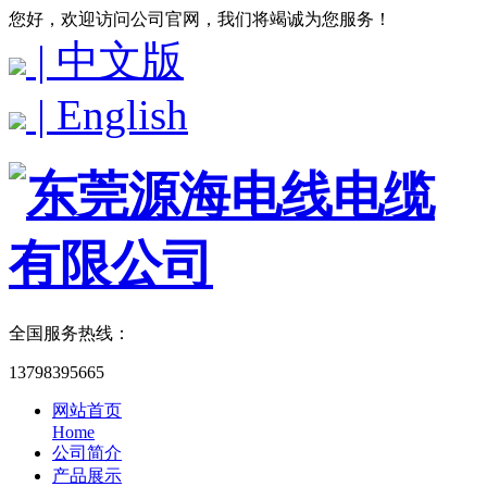
您好，欢迎访问公司官网，我们将竭诚为您服务！
| 中文版
| English
全国服务热线：
13798395665
网站首页
Home
公司简介
产品展示