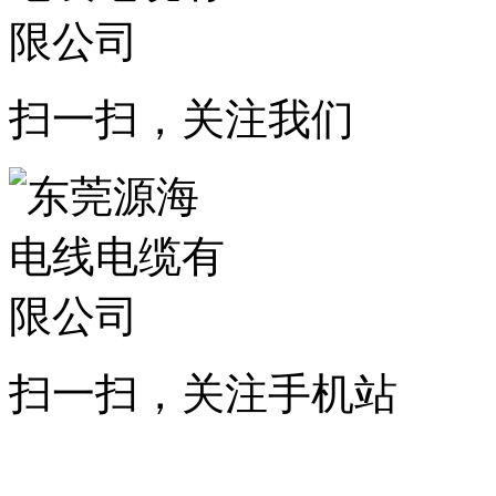
扫一扫，关注我们
扫一扫，关注手机站