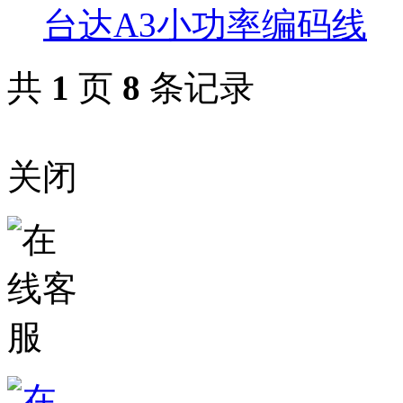
台达A3小功率编码线
共
1
页
8
条记录
关闭