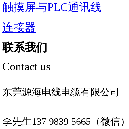
触摸屏与PLC通讯线
连接器
联系我们
Contact us
东莞源海电线电缆有限公司
李先生137 9839 5665（微信