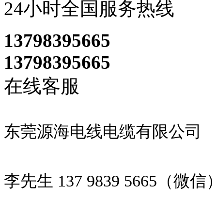
24小时全国服务热线
13798395665
13798395665
在线客服
东莞源海电线电缆有限公司
李先生 137 9839 5665（微信