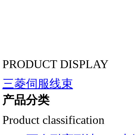
PRODUCT DISPLAY
三菱伺服线束
产品分类
Product classification