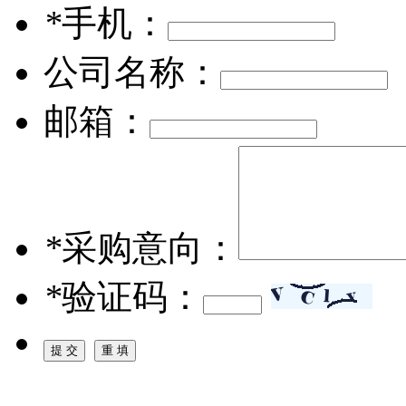
*
手机：
公司名称：
邮箱：
*
采购意向：
*
验证码：