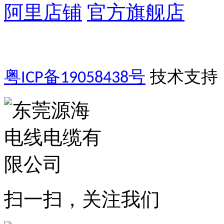
阿里店铺
官方旗舰店
粤
备
号
技术支持
ICP
19058438
扫一扫，关注我们