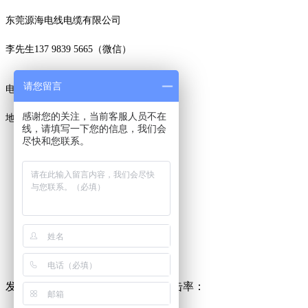
东莞源海电线电缆有限公司
李先生137 9839 5665（微信）
请您留言
电话：0769-88342853
感谢您的关注，当前客服人员不在
地址：
东莞市虎门镇树田路119号1栋2楼
线，请填写一下您的信息，我们会
尽快和您联系。
东莞新厂房
发布时间：
2021-12-09 11:36:12
点击率：