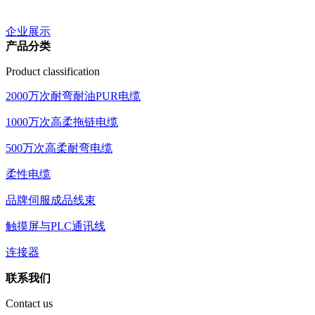
企业展示
产品分类
Product classification
2000万次耐弯耐油PUR电缆
1000万次高柔拖链电缆
500万次高柔耐弯电缆
柔性电缆
品牌伺服成品线束
触摸屏与PLC通讯线
连接器
联系我们
Contact us