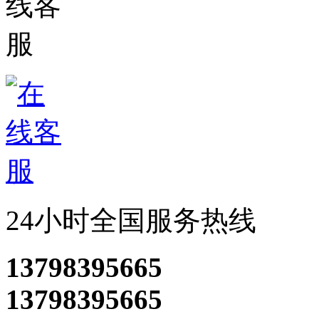
24小时全国服务热线
13798395665
13798395665