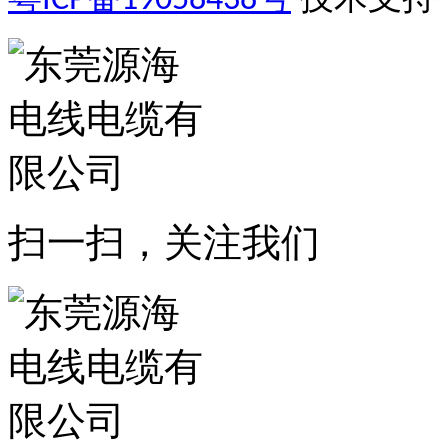
ICP
19058438
扫一扫，关注我们