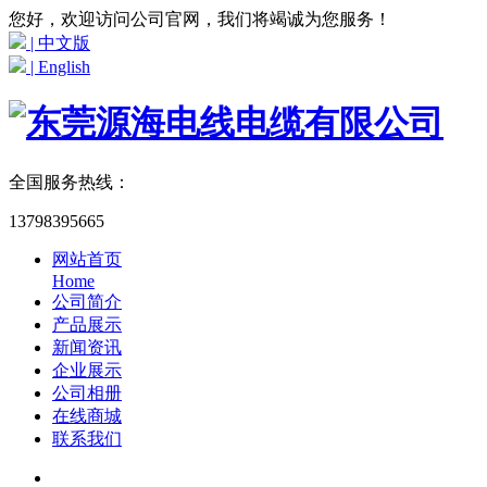
您好，欢迎访问公司官网，我们将竭诚为您服务！
| 中文版
| English
全国服务热线：
13798395665
网站首页
Home
公司简介
产品展示
新闻资讯
企业展示
公司相册
在线商城
联系我们