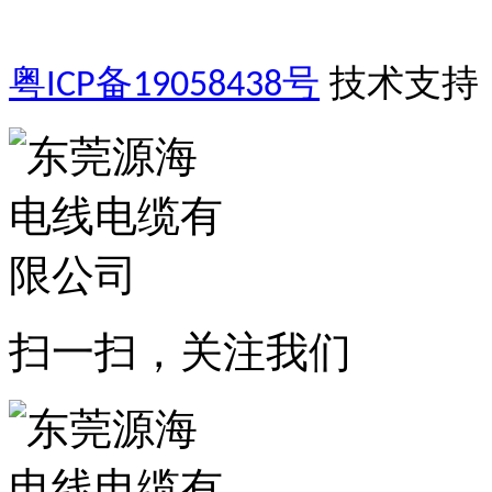
粤
备
号
技术支持
ICP
19058438
扫一扫，关注我们