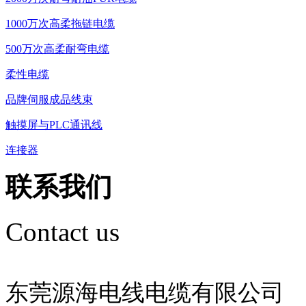
1000万次高柔拖链电缆
500万次高柔耐弯电缆
柔性电缆
品牌伺服成品线束
触摸屏与PLC通讯线
连接器
联系我们
Contact us
东莞源海电线电缆有限公司