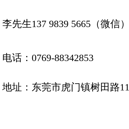
李先生137 9839 5665（微信
电话：0769-88342853
地址：
东莞市虎门镇树田路11